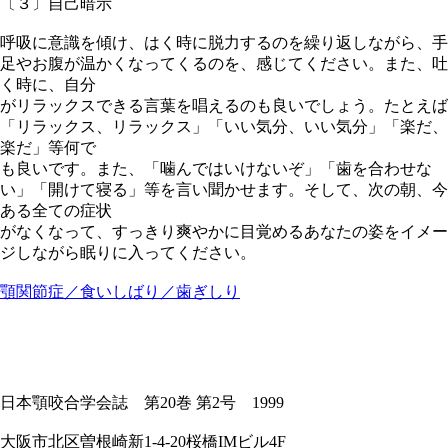
〔３〕自己暗示
呼吸に意識を傾け、はく時に脱力するのを繰り返しながら、手
足やお腹が温かくなってくるのを、感じてください。また、吐
く時に、自分
がリラックスできる言葉を唱えるのも良いでしょう。たとえば
「リラックス、リラックス」「いい気分、いい気分」「楽だ、
楽だ」等何で
も良いです。また、「
噛んではいけないぞ
」「
歯を合わせな
い
」「
開けて寝る
」等を言い聞かせます。そして、次の朝、今
ある全ての症状
がなくなって、すっきり爽やかに目覚めるあなたの姿をイメー
ジしながら眠りに入ってください。
顎関節症／食いしばり／歯ぎしり
日本顎咬合学会誌 第20巻 第2号 1999
大阪市北区曽根崎新1-4-20桜橋IMビル4F