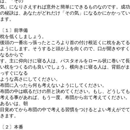
は、「その
気」になりさえすれば意外と簡単にできるものなのです。成功
の秘訣は、
あなたがどれだけ「その気」になるか
にかかってい
ます。
〔１〕前準備
枕を低くしましょう。
後頭の一番出っ張ったところより首の付け根近くに枕をあてる
ようにします。そうすると頭が上を向くので、口が開きやすく
なるからで
す。主に仰向けに寝る人は、バスタオルをロール状に巻いて長
い枕をつくるのも良いでしょう。横向きに寝る人は、背筋がま
っすぐになる
ような高さにしてください。
布団に入ったら何も考えないようにしてください。
布団の中は眠るだけの所と決めてください。もし、どうしても
考える事があれば、もう一度、布団から出て考えてください。
あるいは、朝
目覚めてから布団の中で考える習慣をつけるとよい考えがでて
きます。
〔２〕本番