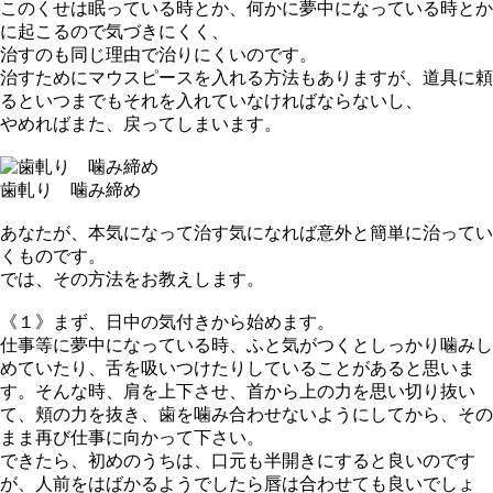
このくせは眠っている時とか、何かに夢中になっている時とか
に起こるので気づきにくく、
治すのも同じ理由で治りにくいのです。
治すためにマウスピースを入れる方法もありますが、道具に頼
るといつまでもそれを入れていなければならないし、
やめればまた、戻ってしまいます。
歯軋り 噛み締め
あなたが、本気になって治す気になれば意外と簡単に治ってい
くものです。
では、その方法をお教えします。
《１》まず、日中の気付きから始めます。
仕事等に夢中になっている時、ふと気がつくとしっかり噛みし
めていたり、舌を吸いつけたりしていることがあると思いま
す。そんな時、肩を上下させ、首から上の力を思い切り抜い
て、頬の力を抜き、
歯を噛み合わせない
ようにしてから、その
まま再び仕事に向かって下さい。
できたら、初めのうちは、口元も半開きにすると良いのです
が、人前をはばかるようでしたら唇は合わせても良いでしょ