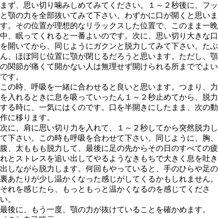
まず、思い切り噛みしめてみてください。１～２秒後に、フッ
と顎の力を全部抜いてみて下さい。わずかに口が開くと思いま
す。その位置が理想的なリラックスした位置で、このまま一晩
中、眠ってくれると一番よいのです。次に、思い切り大きな口
を開いてから、同じようにガクンと脱力してみて下さい。たぶ
ん、ほぼ同じ位置に顎が閉じるだろうと思います。ただし、顎
の関節が痛くて開かない人は無理せず開けられる所まででよい
です。
この時、呼吸を一緒に合わせると良いと思います。つまり、力
を入れるときに息を吸っていったん１～２秒止めてから、脱力
する時に、一気にはくのです。口を半開きにしたまま、次の動
作に移ります。
次に、肩に思い切り力を入れて、１～２秒してから突然脱力し
て下さい。この時も呼吸を合わせて下さい。同じように、胸、
腹、太ももも脱力して、最後に足の先からその日のすべての疲
れとストレスを追い出してやるようなきもちで大きく息を吐き
出しながら脱力します。何回もやっていると、手のひらや足の
裏あたりが少し温かくなった感じがしてくるかもしれません。
それを感じたら、もっともっと温かくなるのを感じてくださ
い。
最後に、もう一度、
顎の力が抜けている
ことを確かめます。