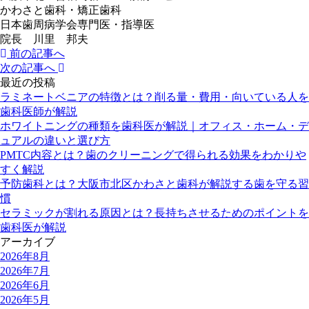
かわさと歯科・矯正歯科
日本歯周病学会専門医・指導医
院長 川里 邦夫
前の記事へ
次の記事へ
最近の投稿
ラミネートベニアの特徴とは？削る量・費用・向いている人を
歯科医師が解説
ホワイトニングの種類を歯科医が解説｜オフィス・ホーム・デ
ュアルの違いと選び方
PMTC内容とは？歯のクリーニングで得られる効果をわかりや
すく解説
予防歯科とは？大阪市北区かわさと歯科が解説する歯を守る習
慣
セラミックが割れる原因とは？長持ちさせるためのポイントを
歯科医が解説
アーカイブ
2026年8月
2026年7月
2026年6月
2026年5月