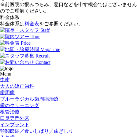
※前医院の恨みつらみ、悪口などを申す機会ではございません
のでご理解ください。
料金体系
料金体系は
料金表
をご参照ください。
Menu
虫歯
大人の矯正歯科
歯周病
ブルーラジカル
歯周病治療
歯のクリーニング
根管治療
口臭専門外来
インプラント
顎関節症／
食いしばり／
歯ぎしり