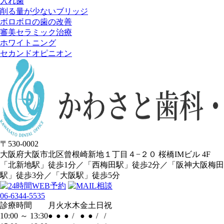
入れ歯
削る量が少ない
ブリッジ
ボロボロの歯の改善
審美セラミック治療
ホワイトニング
セカンドオピニオン
〒530-0002
大阪府大阪市北区曾根崎新地１丁目４−２０ 桜橋IMビル 4F
「北新地駅」徒歩1分／「西梅田駅」徒歩2分／
「阪神大阪梅田
駅」徒歩3分／「大阪駅」徒歩5分
06-6344-5535
診療時間
月
火
水
木
金
土
日
祝
10:00 ～ 13:30
●
●
●
/
●
●
/
/