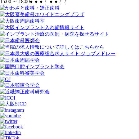
15:00 ～ 18:00
●
●
●
/
●
●
/
/