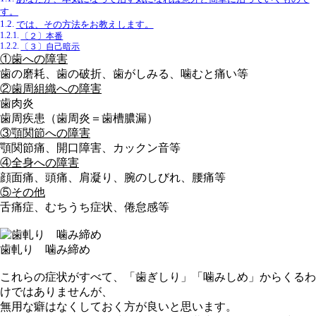
す。
では、その方法をお教えします。
〔２〕本番
〔３〕自己暗示
①歯への障害
歯の磨耗、歯の破折、歯がしみる、噛むと痛い等
②歯周組織への障害
歯肉炎
歯周疾患（歯周炎＝歯槽膿漏）
③顎関節への障害
顎関節痛、開口障害、カックン音等
④全身への障害
顔面痛、頭痛、肩凝り、腕のしびれ、腰痛等
⑤その他
舌痛症、むちうち症状、倦怠感等
歯軋り 噛み締め
これらの症状がすべて、「歯ぎしり」「噛みしめ」からくるわ
けではありませんが、
無用な癖はなくしておく方が良いと思います。