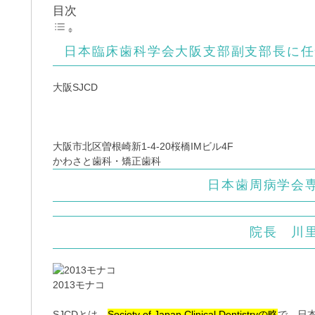
目次
日本臨床歯科学会大阪支部副支部長に任
大阪SJCD
大阪市北区曽根崎新1-4-20桜橋IMビル4F
かわさと歯科・矯正歯科
日本歯周病学会
院長 川
2013モナコ
SJCDとは、
Society of Japan Clinical Dentistryの略
で、日