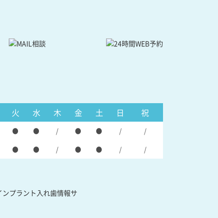
火
水
木
金
土
日
祝
●
●
/
●
●
/
/
●
●
/
●
●
/
/