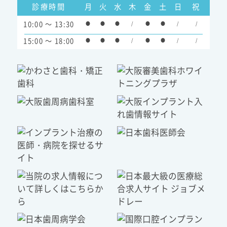
診療時間
月
火
水
木
金
土
日
祝
10:00 ～ 13:30
●
●
●
/
●
●
/
/
15:00 ～ 18:00
●
●
●
/
●
●
/
/