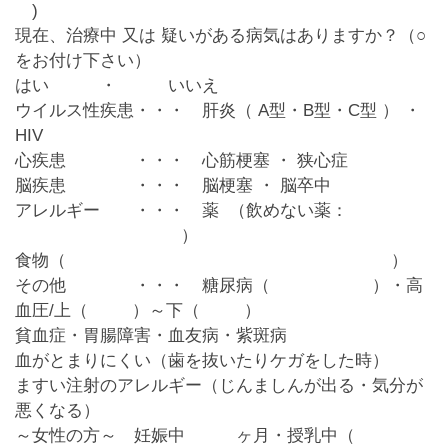
)
現在、治療中 又は 疑いがある病気はありますか？
（○
をお付け下さい）
はい ・
いいえ
ウイルス性疾患
・・・ 肝炎（ A型・B型・C型 ） ・
HIV
心疾患
・・・ 心筋梗塞 ・ 狭心症
脳疾患
・・・ 脳梗塞 ・ 脳卒中
アレルギー
・・・ 薬 （飲めない薬：
）
食物（ ）
その他
・・・ 糖尿病（ ）・高
血圧/上（ ）～下（ ）
貧血症・胃腸障害・血友病・紫斑病
血がとまりにくい（歯を抜いたりケガをした時）
ますい注射のアレルギー（じんましんが出る・気分が
悪くなる）
～女性の方～ 妊娠中 ヶ月・授乳中（