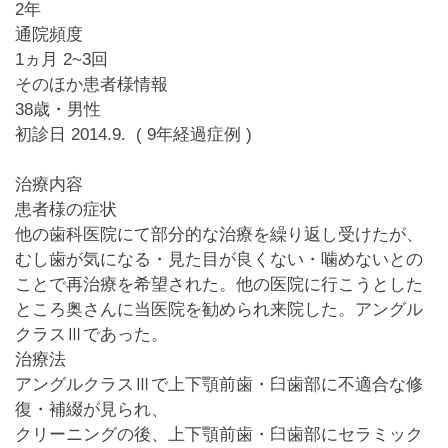
2年
通院頻度
1ヵ月 2~3回
そのほか患者様情報
38歳・男性
初診日 2014.9. ( 9年経過症例 )
治療内容
患者様の症状
他の歯科医院にて部分的な治療を繰り返し受けたが、
むし歯が気になる・見た目が良くない・噛めないとの
ことで再治療を希望された。他の医院に行こうとした
ところ奥さんに当医院を勧められ来院した。アングル
クラスⅢであった。
治療法
アングルクラスⅢで上下顎前歯・臼歯部に不適合な修
復・補綴が見られ、
クリーニングの後、上下顎前歯・臼歯部にセラミック