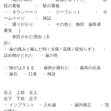
院の看板 ・ 駅の看板
・ タウンページ ・ リーフレット ・
ホ
ームページ
・ 雑誌
・ 通りがかり ・ その他 (
梅田 歯医者
審美
)
来院された理由（主
訴）
・
歯の痛み
(
噛んだ時
/ 冷痛 / 温痛 / 親知らず ) ・
詰め物がとれた ・
歯の色
・ 物がはさまる ・ 歯肉が腫れた ・ 歯肉の出血
・ 歯石 ・ 口臭 ・ 検診
右上 上前
左上
右下 下前 左下
・ インプラント ・ 入れ歯 ・ 歯列矯正 ・ 顎