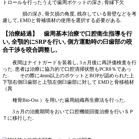
トロールを行ったうえで歯周ポケットの深さ, 骨縁下欠
損の深さ, 骨欠損の角度, 残存している骨壁などを考
慮して, EMDと骨補填材の使用を選択する必要がある.
【治療経過】 歯周基本治療で口腔衛生指導を行
い, 全顎的にSRPを行い, 側方運動時の臼歯部の咬
合干渉を咬合調整し,
夜間はナイトガードを装着し, 3ヵ月後に再評価検査を行
った. 患者は治療に協力的で口腔清掃状態もPCR8％であっ
た. その際に4mm以上のポケットとBOPが認められた上
下顎右側臼歯部と上顎左側臼歯部に対して EMDと骨移植材
（異
種骨Bio-Oss ）を用いた歯周組織再生療法を行った.
3ヵ月の治癒期間をおいて口腔機能回復治療を行いＳＰ
Ｔに移行した.