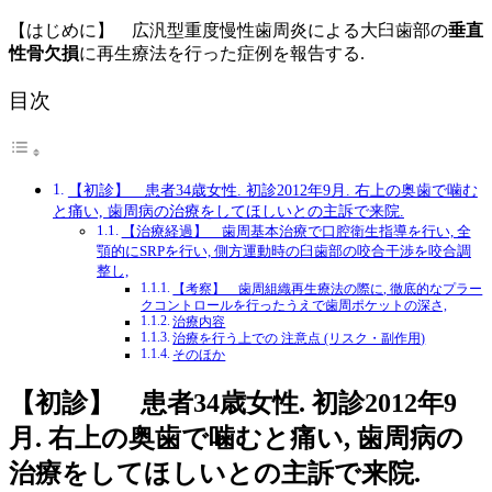
【はじめに】 広汎型重度慢性歯周炎による大臼歯部の
垂直
性骨欠損
に再生療法を行った症例を報告する.
目次
【初診】 患者34歳女性. 初診2012年9月. 右上の奥歯で噛む
と痛い, 歯周病の治療をしてほしいとの主訴で来院.
【治療経過】 歯周基本治療で口腔衛生指導を行い, 全
顎的にSRPを行い, 側方運動時の臼歯部の咬合干渉を咬合調
整し,
【考察】 歯周組織再生療法の際に, 徹底的なプラー
クコントロールを行ったうえで歯周ポケットの深さ,
治療内容
治療を行う上での 注意点 (リスク・副作用)
そのほか
【初診】 患者34歳女性. 初診2012年9
月. 右上の奥歯で噛むと痛い, 歯周病の
治療をしてほしいとの主訴で来院.