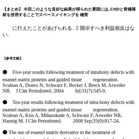
【まとめ】 今回このような良好な結果が得られた要因には, EMDと骨補填
材を併用することでスペースメイキングを 確実
に行えたことがあげられる . 􀀁 開示すべき利益相反はな
い.
【参考文献】
⚫ Five-year results following treatment of intrabony defects with
enamel matrix proteins and guided tissue regeneration.
Sculean A, Donos N, Schwarz F, Becker J, Brecx M, Arweiler
NB. J Clin Periodontol. 2004 Jul;31(7):545-9.
⚫ Ten-year results following treatment of intra-bony defects with
enamel matrix proteins and guided tissue regeneration.
Sculean A, Kiss A, Miliauskaite A, Schwarz F, Arweiler NB,
Hannig M. J Clin Periodontol. 2008 Sep;35(9):817-24.
⚫ The use of enamel matrix derivative in the treatment of