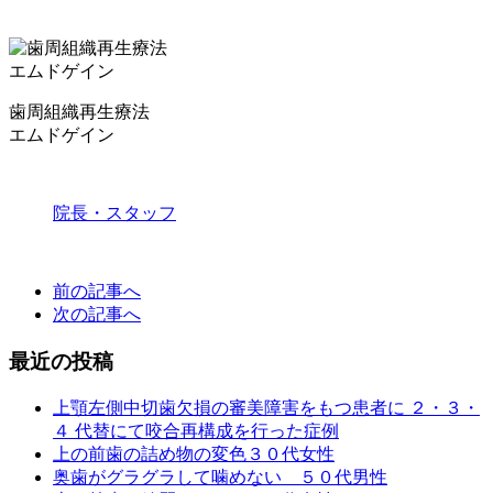
歯周組織再生療法
エムドゲイン
院長・スタッフ
前の記事へ
次の記事へ
最近の投稿
上顎左側中切歯欠損の審美障害をもつ患者に ２・３・
４ 代替にて咬合再構成を行った症例
上の前歯の詰め物の変色３０代女性
奥歯がグラグラして噛めない ５０代男性