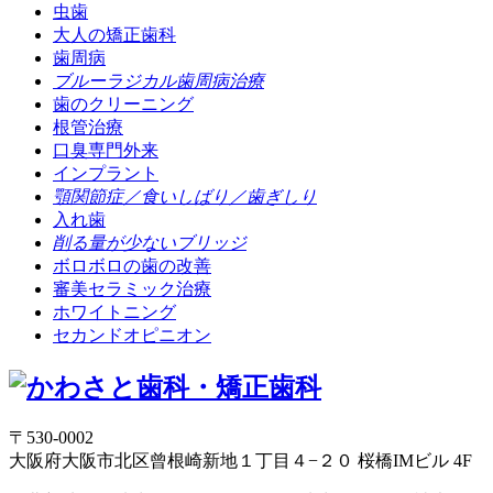
虫歯
大人の矯正歯科
歯周病
ブルーラジカル
歯周病治療
歯のクリーニング
根管治療
口臭専門外来
インプラント
顎関節症／
食いしばり／
歯ぎしり
入れ歯
削る量が少ない
ブリッジ
ボロボロの歯の改善
審美セラミック治療
ホワイトニング
セカンドオピニオン
〒530-0002
大阪府大阪市北区曾根崎新地１丁目４−２０ 桜橋IMビル 4F